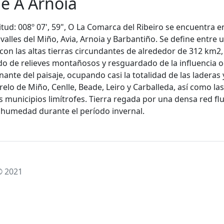
e A Arnoia
gitud: 008º 07', 59", O La Comarca del Ribeiro se encuentra en
alles del Miño, Avia, Arnoia y Barbantiño. Se define entre u
con las altas tierras circundantes de alrededor de 312 km2,
o de relieves montañosos y resguardado de la influencia oce
inante del paisaje, ocupando casi la totalidad de las ladera
relo de Miño, Cenlle, Beade, Leiro y Carballeda, así como l
s municipios limítrofes. Tierra regada por una densa red fl
a humedad durante el período invernal.
© 2021