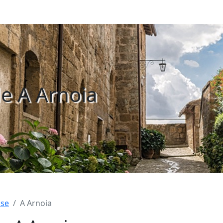
de A Arnoia
nse
A Arnoia