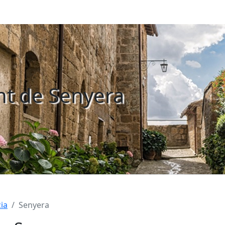
t de Senyera
ia
Senyera