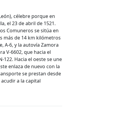
 León), célebre porque en
, el 23 de abril de 1521.
e los Comuneros se sitúa en
cos más de 14 km kilómetros
e, A-6, y la autovía Zamora
era V-6602, que hacia el
 N-122. Hacia el oeste se une
este enlaza de nuevo con la
 transporte se prestan desde
acudir a la capital